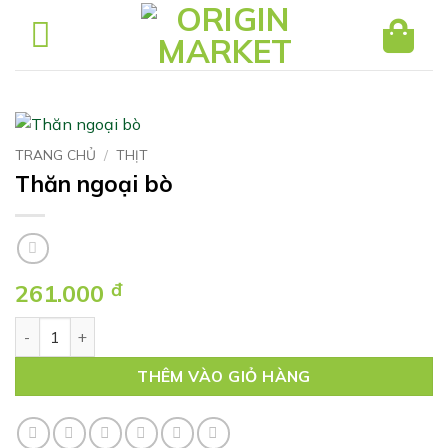
Bỏ
qua
nội
dung
TRANG CHỦ
/
THỊT
Thăn ngoại bò
261.000
đ
Thăn ngoại bò số lượng
THÊM VÀO GIỎ HÀNG