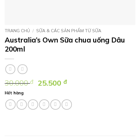
TRANG CHỦ
/
SỮA & CÁC SẢN PHẨM TỪ SỮA
Australia’s Own Sữa chua uống Dâu
200ml
Giá
Giá
30.000
đ
25.500
đ
gốc
hiện
Hết hàng
là:
tại
30.000 ₫.
là:
25.500 ₫.