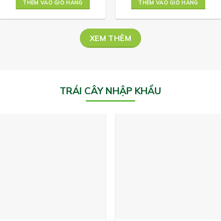
THÊM VÀO GIỎ HÀNG
THÊM VÀO GIỎ HÀNG
72.000 ₫.
là:
72.000 ₫.
là:
61.200 ₫.
61.200 
XEM THÊM
TRÁI CÂY NHẬP KHẨU