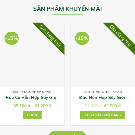
SẢN PHẨM KHUYẾN MÃI
Giá dùng thử
Giá dùng thử
-15%
-15%
SẢN PHẨM NHẬP KHẨU
SẢN PHẨM NHẬP KHẨU
Rau Củ Hỗn Hợp Sấy Giòn
Đào Hỗn Hợp Sấy Giòn
Shary
Shary 40g
Khoảng
Giá
Giá
35.700
đ
–
61.200
đ
72.000
đ
61.200
đ
giá:
gốc
hiện
từ
là:
tại
CHỌN
THÊM VÀO GIỎ HÀNG
35.700 ₫
72.000 ₫.
là:
đến
61.200 
Sản
61.200 ₫
phẩm
này