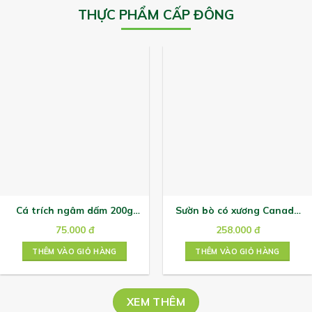
THỰC PHẨM CẤP ĐÔNG
Cá trích ngâm dấm 200g
Sườn bò có xương Canada
Hải Nam
500G
75.000
đ
258.000
đ
THÊM VÀO GIỎ HÀNG
THÊM VÀO GIỎ HÀNG
XEM THÊM