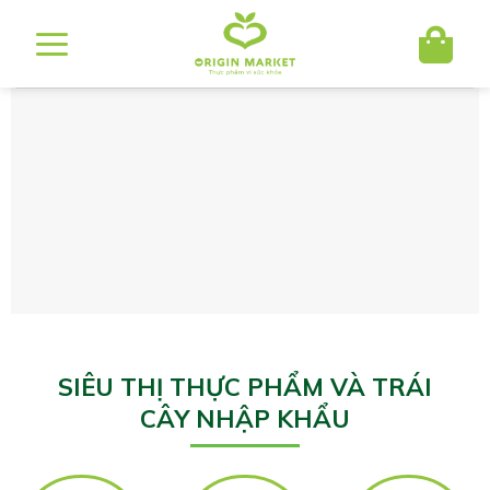
Bỏ
qua
nội
dung
SIÊU THỊ THỰC PHẨM VÀ TRÁI
CÂY NHẬP KHẨU