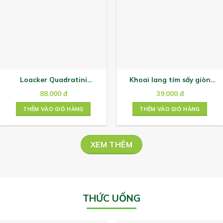
Loacker Quadratini
Khoai lang tím sấy giòn
110gx12 Matcha
Only Nature 100g
88.000
đ
39.000
đ
THÊM VÀO GIỎ HÀNG
THÊM VÀO GIỎ HÀNG
XEM THÊM
THỨC UỐNG