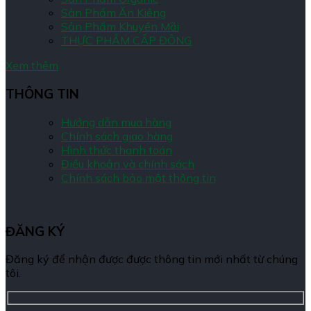
Sản Phẩm Ăn Kiêng
Sản Phẩm Khuyến Mãi
THỰC PHẨM CẤP ĐÔNG
Xem thêm
THÔNG TIN
Hướng dẫn mua hàng
Chính sách giao hàng
Hình thức thanh toán
Điều khoản và chính sách
Chính sách bảo mật thông tin
ĐĂNG KÝ
Đăng ký để nhận được được thông tin mới nhất từ chúng
tôi.