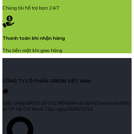
Chúng tôi hỗ trợ bạn 24/7
Thanh toán khi nhận hàng
Thu tiền mặt khi giao hàng
CÔNG TY CỔ PHẦN ORIGIN VIỆT NAM
Giấy phép ĐKKD số 0313854384 do Sở Kế hoạch và Đầu
tư TP Hồ Chí Minh Cấp ngày09/06/2016