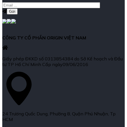
CÔNG TY CỔ PHẦN ORIGIN VIỆT NAM
Giấy phép ĐKKD số 0313854384 do Sở Kế hoạch và Đầu
tư TP Hồ Chí Minh Cấp ngày09/06/2016
24 Trương Quốc Dung, Phường 8, Quận Phú Nhuận, Tp
HCM