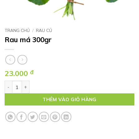
TRANG CHỦ
/
RAU CỦ
Rau má 300gr
23.000
đ
Rau má 300gr số lượng
THÊM VÀO GIỎ HÀNG