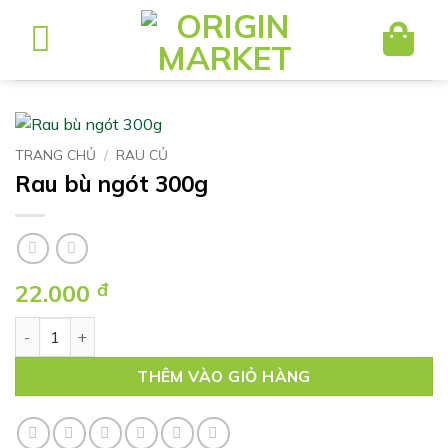
Bỏ
qua
nội
dung
TRANG CHỦ
/
RAU CỦ
Rau bù ngót 300g
22.000
đ
Rau bù ngót 300g số lượng
THÊM VÀO GIỎ HÀNG