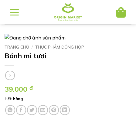
Bỏ
qua
nội
dung
TRANG CHỦ
/
THỰC PHẨM ĐÓNG HỘP
Bánh mì tươi
39.000
đ
Hết hàng