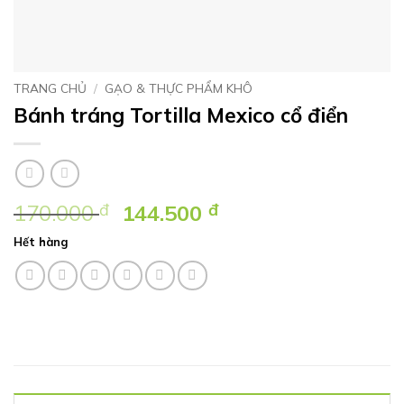
TRANG CHỦ
/
GẠO & THỰC PHẨM KHÔ
Bánh tráng Tortilla Mexico cổ điển
Giá
Giá
170.000
đ
144.500
đ
gốc
hiện
Hết hàng
là:
tại
170.000 ₫.
là:
144.500 ₫.