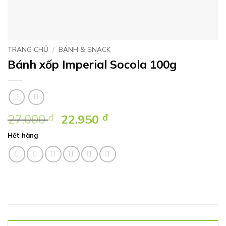
TRANG CHỦ
/
BÁNH & SNACK
Bánh xốp Imperial Socola 100g
Giá
Giá
27.000
đ
22.950
đ
gốc
hiện
Hết hàng
là:
tại
27.000 ₫.
là:
22.950 ₫.