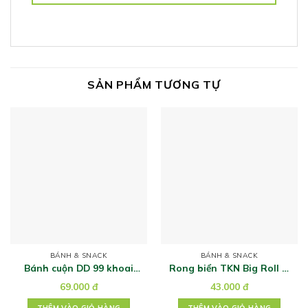
SẢN PHẨM TƯƠNG TỰ
BÁNH & SNACK
BÁNH & SNACK
Bánh cuộn DD 99 khoai
Rong biển TKN Big Roll vị
môn 180
truyền thống 3g ( 6 gói )
69.000
đ
43.000
đ