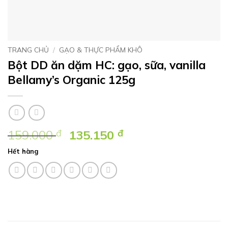
TRANG CHỦ
/
GẠO & THỰC PHẨM KHÔ
Bột DD ăn dặm HC: gạo, sữa, vanilla
Bellamy’s Organic 125g
Giá
Giá
159.000
đ
135.150
đ
gốc
hiện
Hết hàng
là:
tại
159.000 ₫.
là:
135.150 ₫.