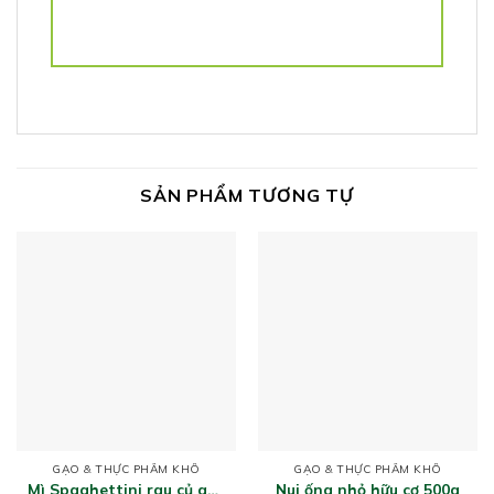
SẢN PHẨM TƯƠNG TỰ
GẠO & THỰC PHẨM KHÔ
GẠO & THỰC PHẨM KHÔ
Mì Spaghettini rau củ quả
Nui ống nhỏ hữu cơ 500g