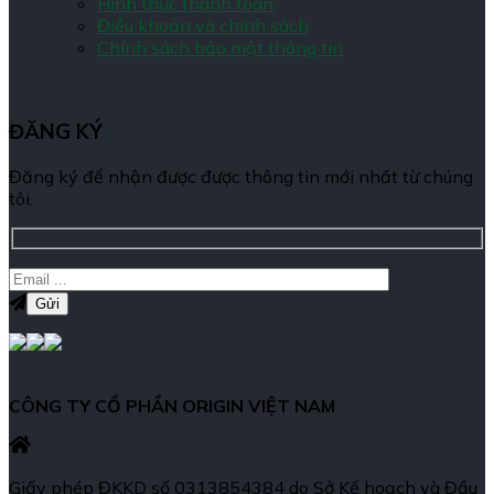
Hình thức thanh toán
Điều khoản và chính sách
Chính sách bảo mật thông tin
ĐĂNG KÝ
Đăng ký để nhận được được thông tin mới nhất từ chúng
tôi.
CÔNG TY CỔ PHẦN ORIGIN VIỆT NAM
Giấy phép ĐKKD số 0313854384 do Sở Kế hoạch và Đầu