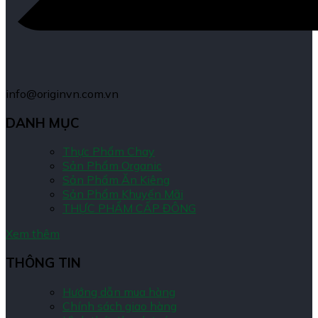
info@originvn.com.vn
DANH MỤC
Thực Phẩm Chay
Sản Phẩm Organic
Sản Phẩm Ăn Kiêng
Sản Phẩm Khuyến Mãi
THỰC PHẨM CẤP ĐÔNG
Xem thêm
THÔNG TIN
Hướng dẫn mua hàng
Chính sách giao hàng