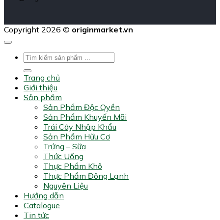
Copyright 2026 ©
originmarket.vn
Tìm
kiếm:
Trang chủ
Giới thiệu
Sản phẩm
Sản Phẩm Độc Qyền
Sản Phẩm Khuyến Mãi
Trái Cây Nhập Khẩu
Sản Phẩm Hữu Cơ
Trứng – Sữa
Thức Uống
Thực Phẩm Khô
Thực Phẩm Đông Lạnh
Nguyên Liệu
Hướng dẫn
Catalogue
Tin tức