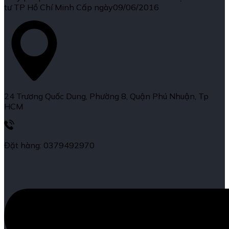
tư TP Hồ Chí Minh Cấp ngày09/06/2016
24 Trương Quốc Dung, Phường 8, Quận Phú Nhuận, Tp
HCM
Đặt hàng: 0379492970