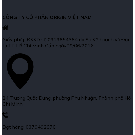
CÔNG TY CỔ PHẦN ORIGIN VIỆT NAM
Giấy phép ĐKKD số 0313854384 do Sở Kế hoạch và Đầu
tư TP Hồ Chí Minh Cấp ngày09/06/2016
24 Trương Quốc Dung, phường Phú Nhuận, Thành phố Hồ
Chí Minh
Đặt hàng: 0379492970