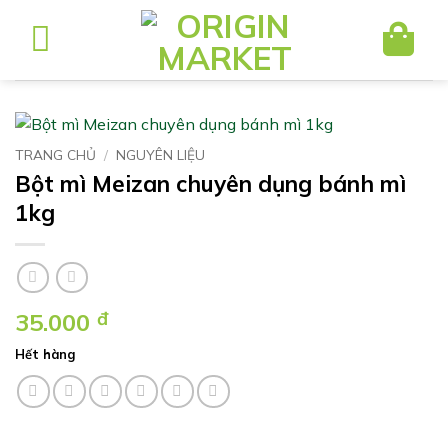
Bỏ
qua
nội
dung
TRANG CHỦ
/
NGUYÊN LIỆU
Bột mì Meizan chuyên dụng bánh mì
1kg
35.000
đ
Hết hàng