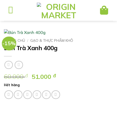
Bỏ
qua
nội
dung
TRANG CHỦ
/
GẠO & THỰC PHẨM KHÔ
-15%
Bún Trà Xanh 400g
Giá
Giá
60.000
đ
51.000
đ
gốc
hiện
Hết hàng
là:
tại
60.000 ₫.
là:
51.000 ₫.