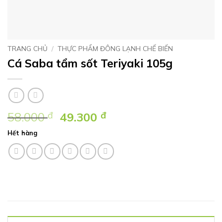
TRANG CHỦ
/
THỰC PHẨM ĐÔNG LẠNH CHẾ BIẾN
Cá Saba tẩm sốt Teriyaki 105g
Giá
Giá
58.000
đ
49.300
đ
gốc
hiện
Hết hàng
là:
tại
58.000 ₫.
là:
49.300 ₫.