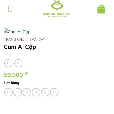
Bỏ
qua
nội
dung
TRANG CHỦ
/
TRÁI CÂY
Cam Ai Cập
59.000
đ
Hết hàng