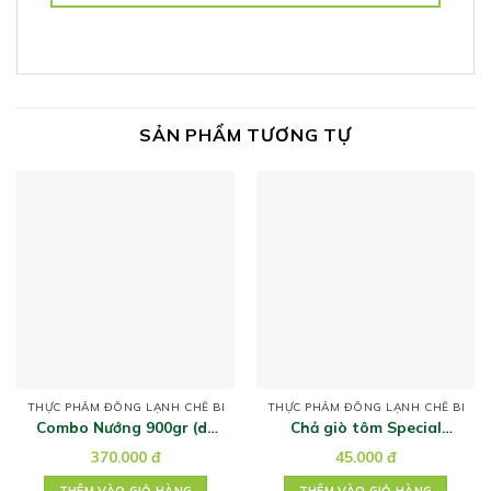
SẢN PHẨM TƯƠNG TỰ
THỰC PHẨM ĐÔNG LẠNH CHẾ BIẾN
THỰC PHẨM ĐÔNG LẠNH CHẾ BIẾN
Combo Nướng 900gr (dẻ
Chả giò tôm Special
sườn, gù bò, ba chỉ, lõi nạc
200gr
370.000
đ
45.000
đ
vai)