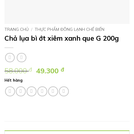
TRANG CHỦ
/
THỰC PHẨM ĐÔNG LẠNH CHẾ BIẾN
Chả lụa bì ớt xiêm xanh que G 200g
Giá
Giá
58.000
đ
49.300
đ
gốc
hiện
Hết hàng
là:
tại
58.000 ₫.
là:
49.300 ₫.