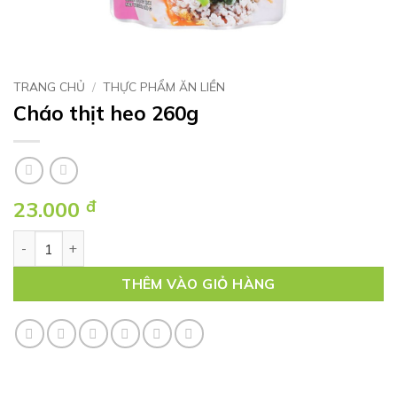
TRANG CHỦ
/
THỰC PHẨM ĂN LIỀN
Cháo thịt heo 260g
23.000
đ
Cháo thịt heo 260g số lượng
THÊM VÀO GIỎ HÀNG