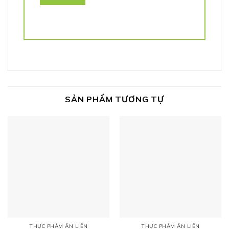
SẢN PHẨM TƯƠNG TỰ
THỰC PHẨM ĂN LIỀN
THỰC PHẨM ĂN LIỀN