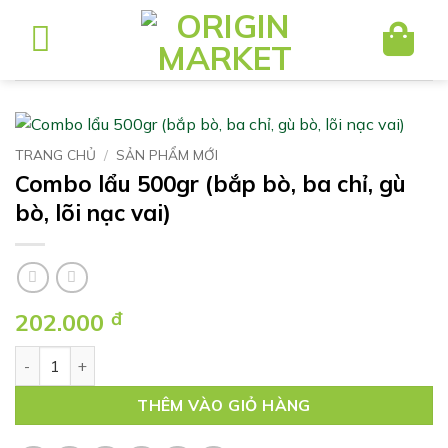
Bỏ
qua
nội
dung
TRANG CHỦ
/
SẢN PHẨM MỚI
Combo lẩu 500gr (bắp bò, ba chỉ, gù
bò, lõi nạc vai)
202.000
đ
Combo lẩu 500gr (bắp bò, ba chỉ, gù bò, lõi nạc vai) số lượng
THÊM VÀO GIỎ HÀNG