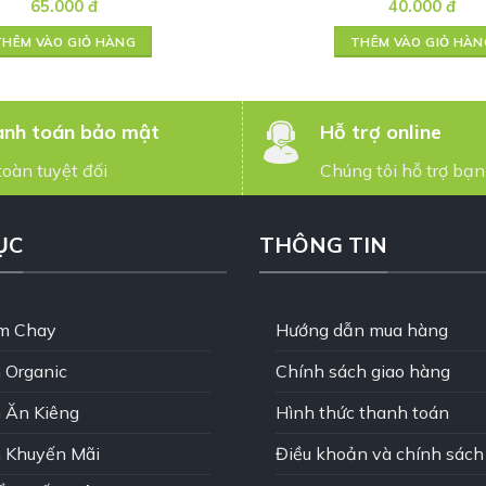
65.000
đ
40.000
đ
THÊM VÀO GIỎ HÀNG
THÊM VÀO GIỎ HÀN
nh toán bảo mật
Hỗ trợ online
toàn tuyệt đối
Chúng tôi hỗ trợ bạn
ỤC
THÔNG TIN
m Chay
Hướng dẫn mua hàng
 Organic
Chính sách giao hàng
 Ăn Kiêng
Hình thức thanh toán
 Khuyến Mãi
Điều khoản và chính sách