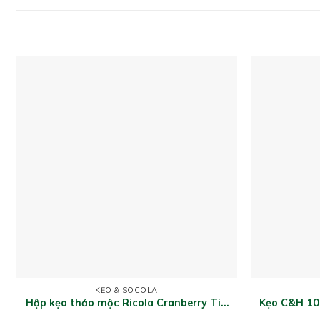
KẸO & SOCOLA
Hộp kẹo thảo mộc Ricola Cranberry Tin
Kẹo C&H 100
Box 100g