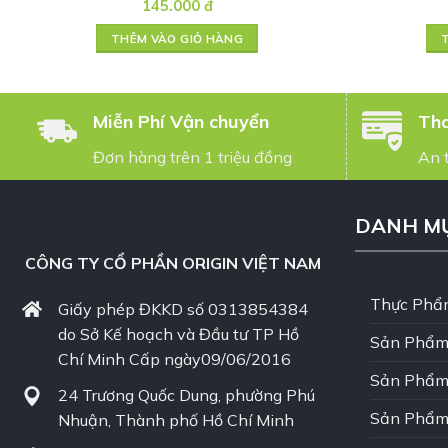
145.000
đ
THÊM VÀO GIỎ HÀNG
Miễn Phí Vận chuyển
Tha
Đơn hàng trên 1 triệu đồng
An 
DANH M
CÔNG TY CỔ PHẦN ORIGIN VIỆT NAM
Thực Phẩ
Giấy phép ĐKKD số 0313854384
do Sở Kế hoạch và Đầu tư TP Hồ
Sản Phẩm
Chí Minh Cấp ngày09/06/2016
Sản Phẩm
24 Trương Quốc Dung, phường Phú
Sản Phẩm
Nhuận, Thành phố Hồ Chí Minh