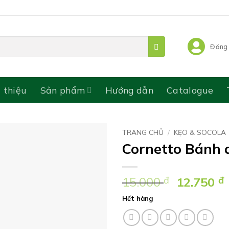
Đăng 
i thiệu
Sản phẩm
Hướng dẫn
Catalogue
TRANG CHỦ
/
KẸO & SOCOLA
Cornetto Bánh 
Giá
15.000
đ
12.750
đ
gốc
Hết hàng
là:
15.000 ₫.
l