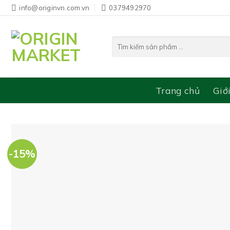
Bỏ
info@originvn.com.vn
0379492970
qua
nội
Tìm
dung
kiếm:
Trang chủ
Giớ
-15%