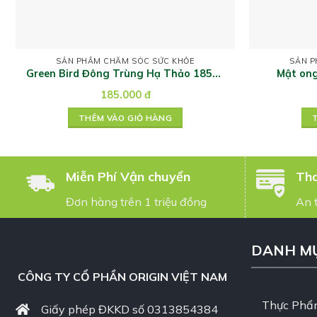
SẢN PHẨM CHĂM SÓC SỨC KHỎE
SẢN P
Green Bird Đông Trùng Hạ Thảo 185ml
Mật ong
– Lốc 6
185.000
đ
THÊM VÀO GIỎ HÀNG
Miễn Phí Vận chuyển
Tha
Đơn hàng trên 1 triệu đồng
An 
DANH M
CÔNG TY CỔ PHẦN ORIGIN VIỆT NAM
Thực Phẩ
Giấy phép ĐKKD số 0313854384