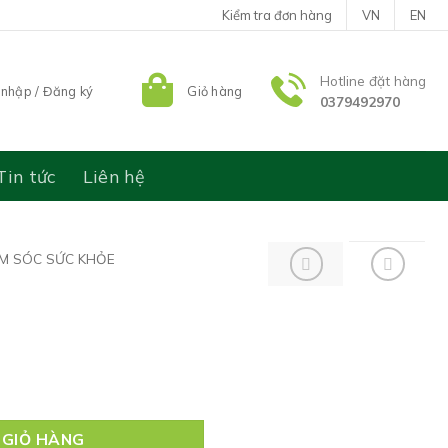
Kiểm tra đơn hàng
VN
EN
Hotline đặt hàng
nhập / Đăng ký
Giỏ hàng
0379492970
Tin tức
Liên hệ
M SÓC SỨC KHỎE
 GIỎ HÀNG