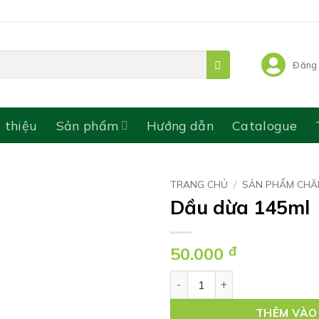
Đăng 
i thiệu
Sản phẩm
Hướng dẫn
Catalogue
TRANG CHỦ
/
SẢN PHẨM CHĂ
Dầu dừa 145ml
50.000
đ
Dầu dừa 145ml số lượng
THÊM VÀO