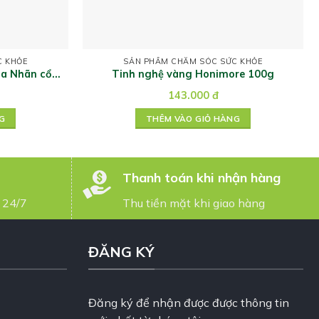
C KHỎE
SẢN PHẨM CHĂM SÓC SỨC KHỎE
oa Nhãn cổ
Tinh nghệ vàng Honimore 100g
143.000
đ
G
THÊM VÀO GIỎ HÀNG
Thanh toán khi nhận hàng
 24/7
Thu tiền mặt khi giao hàng
ĐĂNG KÝ
Đăng ký để nhận được được thông tin