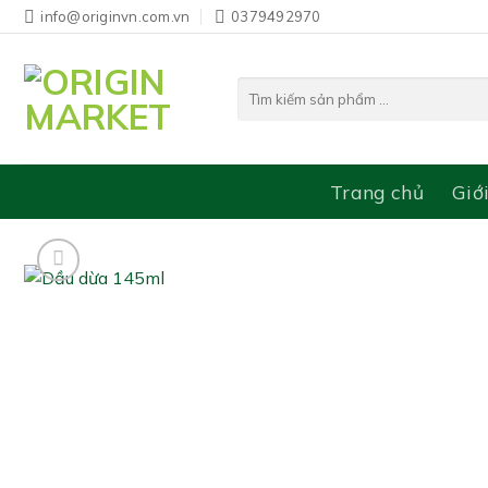
Bỏ
info@originvn.com.vn
0379492970
qua
nội
Tìm
dung
kiếm:
Trang chủ
Giớ