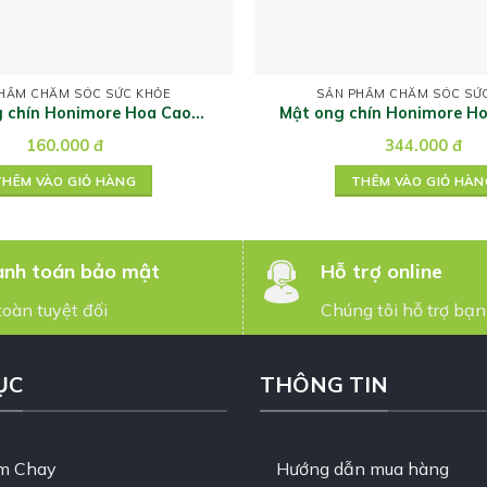
HẨM CHĂM SÓC SỨC KHỎE
SẢN PHẨM CHĂM SÓC SỨ
 chín Honimore Hoa Cao
Mật ong chín Honimore H
Nguyên 360g
thụ 500g
160.000
đ
344.000
đ
THÊM VÀO GIỎ HÀNG
THÊM VÀO GIỎ HÀN
nh toán bảo mật
Hỗ trợ online
toàn tuyệt đối
Chúng tôi hỗ trợ bạn
ỤC
THÔNG TIN
m Chay
Hướng dẫn mua hàng