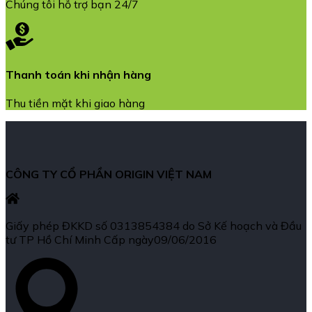
Chúng tôi hỗ trợ bạn 24/7
Thanh toán khi nhận hàng
Thu tiền mặt khi giao hàng
CÔNG TY CỔ PHẦN ORIGIN VIỆT NAM
Giấy phép ĐKKD số 0313854384 do Sở Kế hoạch và Đầu
tư TP Hồ Chí Minh Cấp ngày09/06/2016