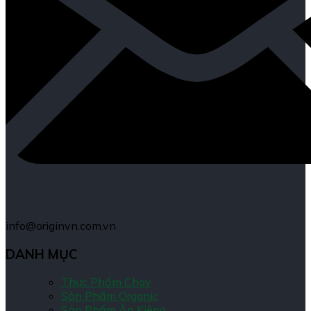
info@originvn.com.vn
DANH MỤC
Thực Phẩm Chay
Sản Phẩm Organic
Sản Phẩm Ăn Kiêng