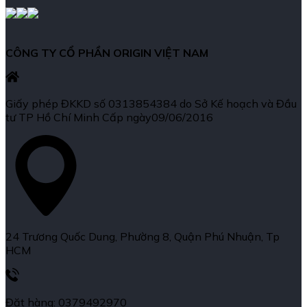
CÔNG TY CỔ PHẦN ORIGIN VIỆT NAM
Giấy phép ĐKKD số 0313854384 do Sở Kế hoạch và Đầu
tư TP Hồ Chí Minh Cấp ngày09/06/2016
24 Trương Quốc Dung, Phường 8, Quận Phú Nhuận, Tp
HCM
Đặt hàng: 0379492970