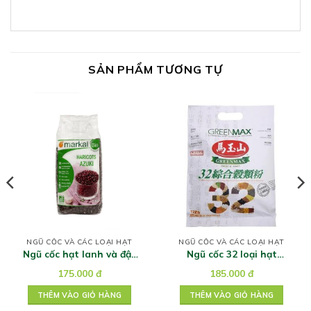
SẢN PHẨM TƯƠNG TỰ
NGŨ CỐC VÀ CÁC LOẠI HẠT
NGŨ CỐC VÀ CÁC LOẠI HẠT
Ngũ cốc hạt lanh và đậu
Ngũ cốc 32 loại hạt
đỏ Azuki -336g
Greenmax 300gr
175.000
đ
185.000
đ
THÊM VÀO GIỎ HÀNG
THÊM VÀO GIỎ HÀNG