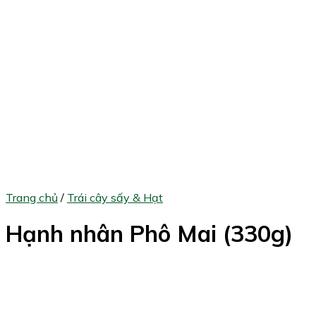
Trang chủ
/
Trái cây sấy & Hạt
Hạnh nhân Phô Mai (330g)