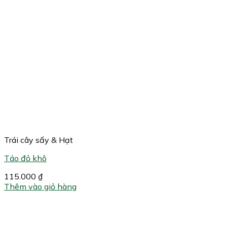
Trái cây sấy & Hạt
Táo đỏ khô
115.000
₫
Thêm vào giỏ hàng