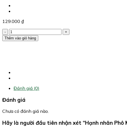
129.000
₫
Hạnh
nhân
Thêm vào giỏ hàng
Phô
Mai
(330g)
số
lượng
Đánh giá (0)
Đánh giá
Chưa có đánh giá nào.
Hãy là người đầu tiên nhận xét “Hạnh nhân Phô 