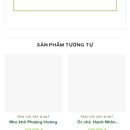
SẢN PHẨM TƯƠNG TỰ
TRÁI CÂY SẤY & HẠT
TRÁI CÂY SẤY & HẠT
Nho khô Phượng Hoàng
Óc chó, Hạnh Nhân,
Macca, Hạt Điều, Nho
210.000
đ
139.000
đ