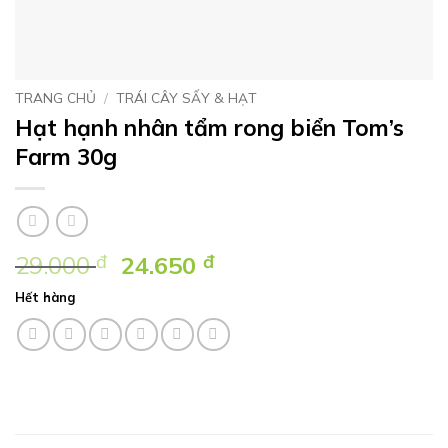
TRANG CHỦ
/
TRÁI CÂY SẤY & HẠT
Hạt hạnh nhân tẩm rong biển Tom’s
Farm 30g
Giá
Giá
29.000
đ
24.650
đ
gốc
hiện
Hết hàng
là:
tại
29.000 ₫.
là:
24.650 ₫.