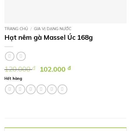
TRANG CHỦ
/
GIA VỊ DẠNG NƯỚC
Hạt nêm gà Massel Úc 168g
Giá
Giá
120.000
đ
102.000
đ
gốc
hiện
Hết hàng
là:
tại
120.000 ₫.
là:
102.000 ₫.