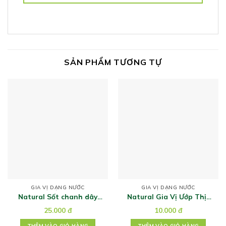
SẢN PHẨM TƯƠNG TỰ
GIA VỊ DẠNG NƯỚC
GIA VỊ DẠNG NƯỚC
Natural Sốt chanh dây
Natural Gia Vị Ướp Thịt
chua ngọt 200gr
Mắc Mật 10g
25.000
đ
10.000
đ