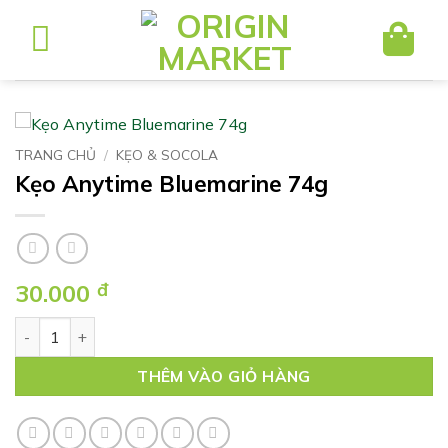
Bỏ
qua
nội
dung
TRANG CHỦ
/
KẸO & SOCOLA
Kẹo Anytime Bluemarine 74g
30.000
đ
Kẹo Anytime Bluemarine 74g số lượng
THÊM VÀO GIỎ HÀNG