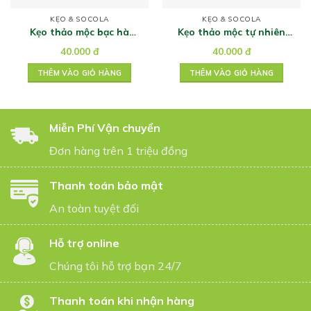
KẸO & SOCOLA
KẸO & SOCOLA
Kẹo thảo mộc bạc hà
Kẹo thảo mộc tự nhiên
Mountaint Mint hiệu
Original hiệu Ricola
40.000
đ
40.000
đ
Ricola 40g
THÊM VÀO GIỎ HÀNG
THÊM VÀO GIỎ HÀNG
Miễn Phí Vận chuyển
Đơn hàng trên 1 triệu đồng
Thanh toán bảo mật
An toàn tuyệt đối
Hỗ trợ online
Chúng tôi hỗ trợ bạn 24/7
Thanh toán khi nhận hàng