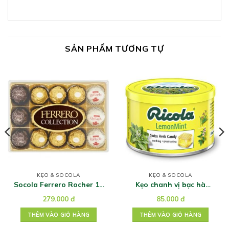
SẢN PHẨM TƯƠNG TỰ
KẸO & SOCOLA
KẸO & SOCOLA
Socola Ferrero Rocher 15
Kẹo chanh vị bạc hà
viên 162g
Swiss Herb hiệu Ricola
279.000
đ
85.000
đ
100g
THÊM VÀO GIỎ HÀNG
THÊM VÀO GIỎ HÀNG