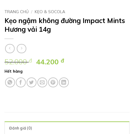
TRANG CHỦ
/
KẸO & SOCOLA
Kẹo ngậm không đường Impact Mints
Hương vải 14g
Giá
Giá
52.000
đ
44.200
đ
gốc
hiện
Hết hàng
là:
tại
52.000 ₫.
là:
44.200 ₫.
Đánh giá (0)