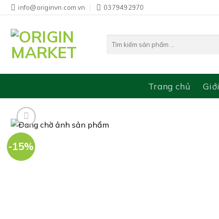
Bỏ
info@originvn.com.vn
0379492970
qua
nội
Tìm
dung
kiếm:
Trang chủ
Giớ
-15%