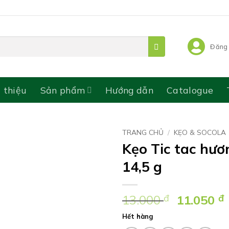
Đăng 
i thiệu
Sản phẩm
Hướng dẫn
Catalogue
TRANG CHỦ
/
KẸO & SOCOLA
Kẹo Tic tac hươn
14,5 g
Giá
13.000
đ
11.050
đ
gốc
Hết hàng
là: