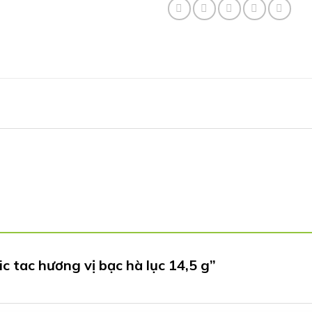
13.000 ₫.
l
c tac hương vị bạc hà lục 14,5 g”