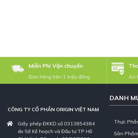
Miễn Phí Vận chuyển
Tha
Đơn hàng trên 1 triệu đồng
An 
DANH M
CÔNG TY CỔ PHẦN ORIGIN VIỆT NAM
Thực Phẩ
Giấy phép ĐKKD số 0313854384
do Sở Kế hoạch và Đầu tư TP Hồ
Sản Phẩm