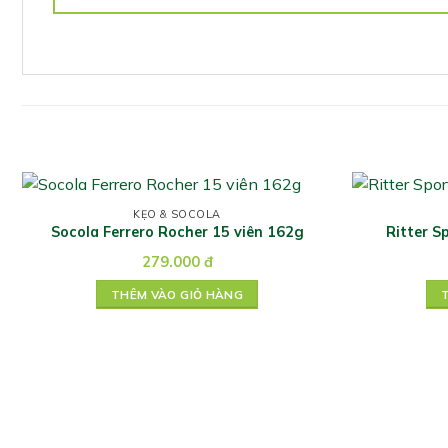
KẸO & SOCOLA
Socola Ferrero Rocher 15 viên 162g
Ritter S
279.000
đ
THÊM VÀO GIỎ HÀNG