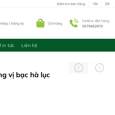
Kiểm tra đơn hàng
VN
EN
Hotline đặt hàng
nhập / Đăng ký
Giỏ hàng
0379492970
Tin tức
Liên hệ
g vị bạc hà lục
Giá
hiện
tại