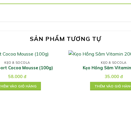
SẢN PHẨM TƯƠNG TỰ
KẸO & SOCOLA
KẸO & SOCOLA
port Cocoa Mousse (100g)
Kẹo Hồng Sâm Vitamin
58.000
đ
35.000
đ
THÊM VÀO GIỎ HÀNG
THÊM VÀO GIỎ HÀN