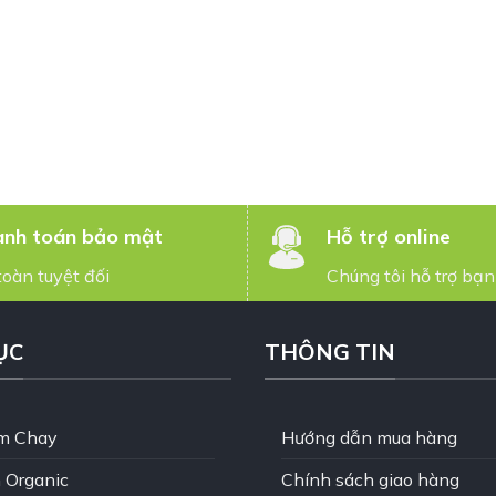
nh toán bảo mật
Hỗ trợ online
toàn tuyệt đối
Chúng tôi hỗ trợ bạn
ỤC
THÔNG TIN
m Chay
Hướng dẫn mua hàng
 Organic
Chính sách giao hàng