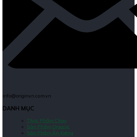
info@originvn.com.vn
DANH MỤC
Thực Phẩm Chay
Sản Phẩm Organic
Sản Phẩm Ăn Kiêng