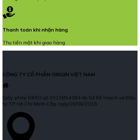
Thanh toán khi nhận hàng
Thu tiền mặt khi giao hàng
CÔNG TY CỔ PHẦN ORIGIN VIỆT NAM
Giấy phép ĐKKD số 0313854384 do Sở Kế hoạch và Đầu
tư TP Hồ Chí Minh Cấp ngày09/06/2016