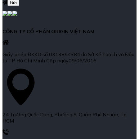
CÔNG TY CỔ PHẦN ORIGIN VIỆT NAM
Giấy phép ĐKKD số 0313854384 do Sở Kế hoạch và Đầu
tư TP Hồ Chí Minh Cấp ngày09/06/2016
24 Trương Quốc Dung, Phường 8, Quận Phú Nhuận, Tp
HCM