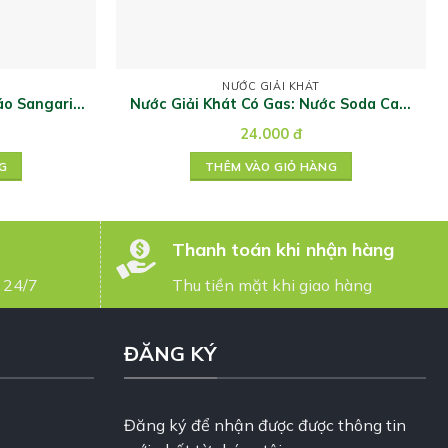
NƯỚC GIẢI KHÁT
áo Sangaria
Nước Giải Khát Có Gas: Nước Soda Cam
Sangaria 350ml
24.000
đ
G
THÊM VÀO GIỎ HÀNG
Thanh toán khi nhận hàng
 24/7
Thu tiền mặt khi giao hàng
ĐĂNG KÝ
Đăng ký để nhận được được thông tin