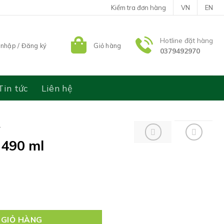
Kiểm tra đơn hàng
VN
EN
Hotline đặt hàng
nhập / Đăng ký
Giỏ hàng
0379492970
Tin tức
Liên hệ
T
 490 ml
ợng
 GIỎ HÀNG