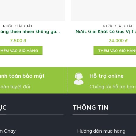
NƯỚC GIẢI KHÁT
NƯỚC GIẢI KHÁT
áng thiên nhiên không ga
Nước Giải Khát Có Gas Vị T
Miocen 350 ml
350ml
7.500
đ
24.000
đ
THÊM VÀO GIỎ HÀNG
THÊM VÀO GIỎ HÀN
nh toán bảo mật
Hỗ trợ online
toàn tuyệt đối
Chúng tôi hỗ trợ bạn
ỤC
THÔNG TIN
m Chay
Hướng dẫn mua hàng