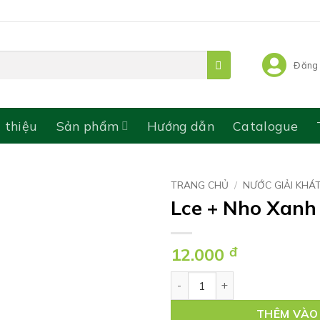
Đăng 
i thiệu
Sản phẩm
Hướng dẫn
Catalogue
TRANG CHỦ
/
NƯỚC GIẢI KHÁ
Lce + Nho Xanh
12.000
đ
Lce + Nho Xanh 490 ml số lư
THÊM VÀO