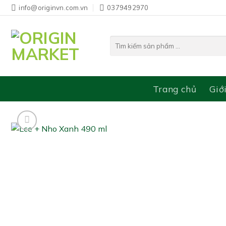
Bỏ
info@originvn.com.vn
0379492970
qua
nội
Tìm
dung
kiếm:
Trang chủ
Giớ