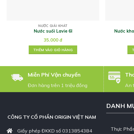
NƯỚC GIẢI KHÁT
Nước suối Lavie 6l
Nước kho
35.000
đ
THÊM VÀO GIỎ HÀNG
Miễn Phí Vận chuyển
Tha
Đơn hàng trên 1 triệu đồng
An 
DANH M
CÔNG TY CỔ PHẦN ORIGIN VIỆT NAM
Thực Phẩ
Giấy phép ĐKKD số 0313854384