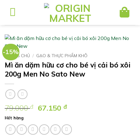
Bỏ
qua
nội
dung
-15%
TRANG CHỦ
/
GẠO & THỰC PHẨM KHÔ
Mì ăn dặm hữu cơ cho bé vị cải bó xôi
200g Men No Sato New
Giá
Giá
79.000
đ
67.150
đ
gốc
hiện
Hết hàng
là:
tại
79.000 ₫.
là:
67.150 ₫.