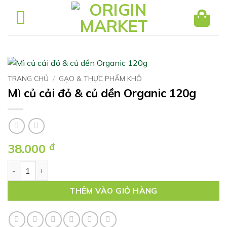
Bỏ
qua
nội
dung
TRANG CHỦ
/
GẠO & THỰC PHẨM KHÔ
Mì củ cải đỏ & củ dền Organic 120g
38.000
đ
Mì củ cải đỏ & củ dền Organic 120g số lượng
THÊM VÀO GIỎ HÀNG