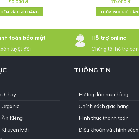
90.000
đ
70.000
đ
THÊM VÀO GIỎ HÀNG
THÊM VÀO GIỎ HÀN
nh toán bảo mật
Hỗ trợ online
toàn tuyệt đối
Chúng tôi hỗ trợ bạn
ỤC
THÔNG TIN
m Chay
Hướng dẫn mua hàng
 Organic
Chính sách giao hàng
 Ăn Kiêng
Hình thức thanh toán
 Khuyến Mãi
Điều khoản và chính sách