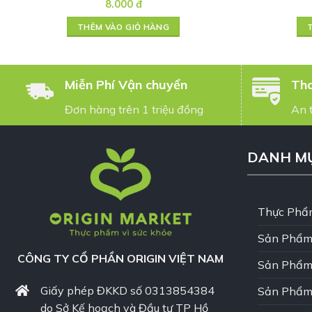
8.000
đ
THÊM VÀO GIỎ HÀNG
Miễn Phí Vận chuyển
Tha
Đơn hàng trên 1 triệu đồng
An 
DANH M
Thực Phẩ
Sản Phẩm
CÔNG TY CỔ PHẦN ORIGIN VIỆT NAM
Sản Phẩm
Giấy phép ĐKKD số 0313854384
Sản Phẩm
do Sở Kế hoạch và Đầu tư TP Hồ