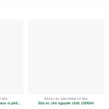
Ừ SỮA
SỮA & CÁC SẢN PHẨM TỪ SỮA
aso vị phô
Sữa óc chó nguyên chất 1000ml