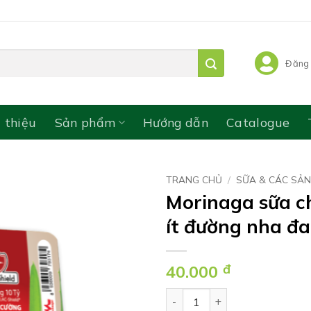
Đăng 
i thiệu
Sản phẩm
Hướng dẫn
Catalogue
TRANG CHỦ
/
SỮA & CÁC SẢ
Morinaga sữa c
ít đường nha đ
40.000
đ
Morinaga sữa chua không bé