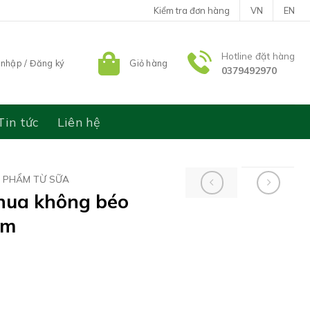
Kiểm tra đơn hàng
VN
EN
Hotline đặt hàng
nhập / Đăng ký
Giỏ hàng
0379492970
Tin tức
Liên hệ
N PHẨM TỪ SỮA
hua không béo
am
o ít đường nha đam số lượng