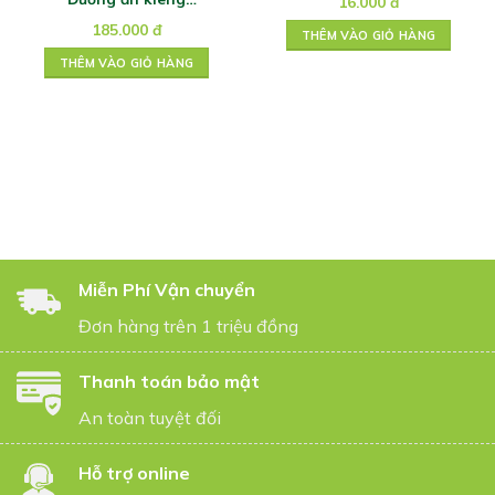
16.000
đ
Hermesetas Granulated
185.000
đ
lọ 90g
THÊM VÀO GIỎ HÀNG
THÊM VÀO GIỎ HÀNG
Miễn Phí Vận chuyển
Đơn hàng trên 1 triệu đồng
Thanh toán bảo mật
An toàn tuyệt đối
Hỗ trợ online