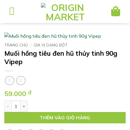
Bỏ
qua
nội
dung
TRANG CHỦ
/
GIA VỊ DẠNG BỘT
Muối hồng tiêu đen hũ thủy tinh 90g
Vipep
59.000
đ
Muối hồng tiêu đen hũ thủy tinh 90g Vipep số lượng
THÊM VÀO GIỎ HÀNG