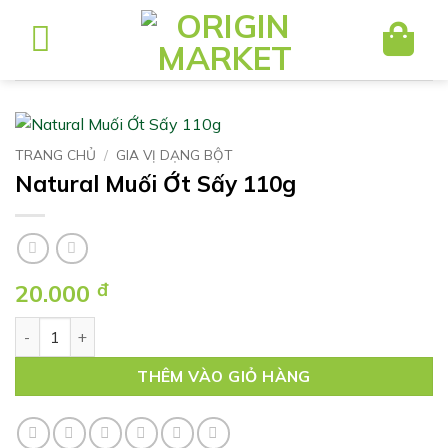
Bỏ
qua
nội
dung
TRANG CHỦ
/
GIA VỊ DẠNG BỘT
Natural Muối Ớt Sấy 110g
20.000
đ
Natural Muối Ớt Sấy 110g số lượng
THÊM VÀO GIỎ HÀNG