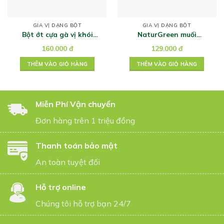
GIA VỊ DẠNG BỘT
GIA VỊ DẠNG BỘT
Bột ớt cựa gà vị khói
NaturGreen muối
Paprika hiệu McCormick​
Himalaya thô 500g
160.000
đ
129.000
đ
37g
THÊM VÀO GIỎ HÀNG
THÊM VÀO GIỎ HÀNG
Miễn Phí Vận chuyển
Đơn hàng trên 1 triệu đồng
Thanh toán bảo mật
An toàn tuyệt đối
Hỗ trợ online
Chúng tôi hỗ trợ bạn 24/7