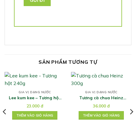
SẢN PHẨM TƯƠNG TỰ
GIA VỊ DẠNG NƯỚC
GIA VỊ DẠNG NƯỚC
Lee kum kee – Tương hột
Tương cà chua Heinz
240g
300g
23.000
đ
36.000
đ
THÊM VÀO GIỎ HÀNG
THÊM VÀO GIỎ HÀNG