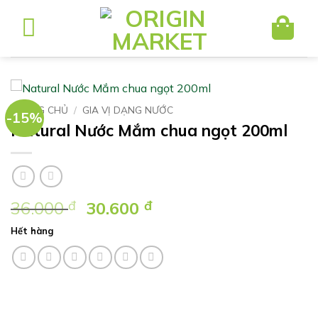
Bỏ
qua
nội
dung
TRANG CHỦ
/
GIA VỊ DẠNG NƯỚC
-15%
Natural Nước Mắm chua ngọt 200ml
Giá
Giá
36.000
đ
30.600
đ
gốc
hiện
Hết hàng
là:
tại
36.000 ₫.
là:
30.600 ₫.