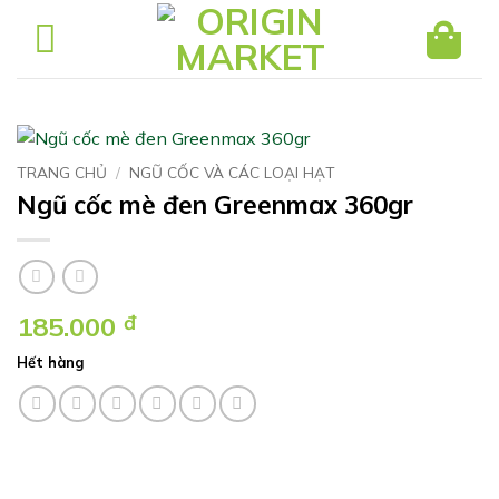
Bỏ
qua
nội
dung
TRANG CHỦ
/
NGŨ CỐC VÀ CÁC LOẠI HẠT
Ngũ cốc mè đen Greenmax 360gr
185.000
đ
Hết hàng