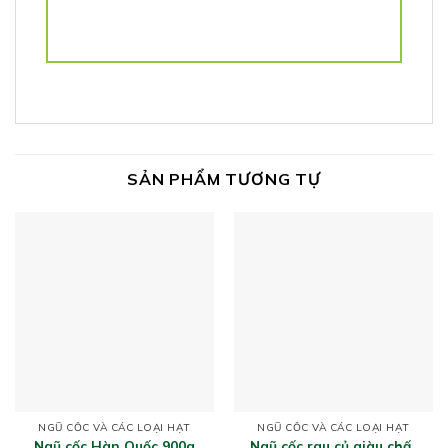
SẢN PHẨM TƯƠNG TỰ
NGŨ CỐC VÀ CÁC LOẠI HẠT
NGŨ CỐC VÀ CÁC LOẠI HẠT
Ngũ cốc Hàn Quốc 900g
Ngũ cốc rau củ giàu chất