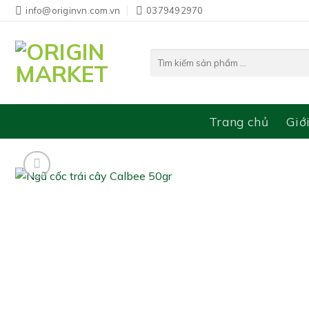
Bỏ
info@originvn.com.vn
0379492970
qua
nội
Tìm
dung
kiếm:
Trang chủ
Giớ