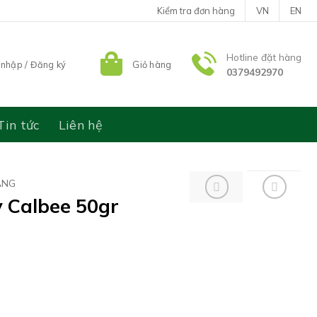
Kiểm tra đơn hàng
VN
EN
Hotline đặt hàng
nhập / Đăng ký
Giỏ hàng
0379492970
Tin tức
Liên hệ
ÁNG
y Calbee 50gr