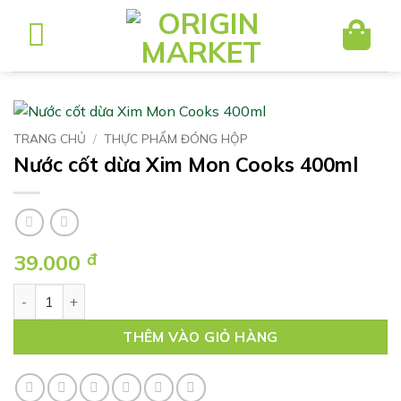
Bỏ
qua
nội
dung
TRANG CHỦ
/
THỰC PHẨM ĐÓNG HỘP
Nước cốt dừa Xim Mon Cooks 400ml
39.000
đ
Nước cốt dừa Xim Mon Cooks 400ml số lượng
THÊM VÀO GIỎ HÀNG