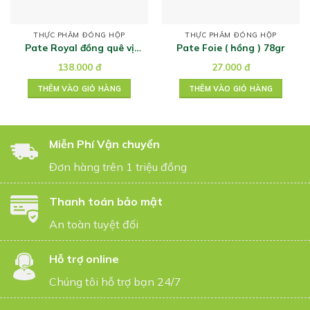
THỰC PHẨM ĐÓNG HỘP
THỰC PHẨM ĐÓNG HỘP
Pate Royal đồng quê vị
Pate Foie ( hồng ) 78gr
tiêu Espelette dạng
138.000
đ
27.000
đ
nhuyễn 180g
THÊM VÀO GIỎ HÀNG
THÊM VÀO GIỎ HÀNG
Miễn Phí Vận chuyển
Đơn hàng trên 1 triệu đồng
Thanh toán bảo mật
An toàn tuyệt đối
Hỗ trợ online
Chúng tôi hỗ trợ bạn 24/7