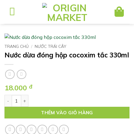
Bỏ
qua
nội
dung
TRANG CHỦ
/
NƯỚC TRÁI CÂY
Nước dừa đóng hộp cocoxim tắc 330ml
18.000
đ
Nước dừa đóng hộp cocoxim tắc 330ml số lượng
THÊM VÀO GIỎ HÀNG