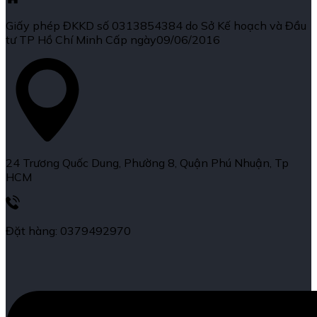
Giấy phép ĐKKD số 0313854384 do Sở Kế hoạch và Đầu
tư TP Hồ Chí Minh Cấp ngày09/06/2016
24 Trương Quốc Dung, Phường 8, Quận Phú Nhuận, Tp
HCM
Đặt hàng: 0379492970