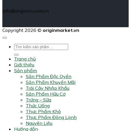
info@originvn.com.vn
Copyright 2026 ©
originmarket.vn
Tìm
kiếm:
Trang chủ
Giới thiệu
Sản phẩm
Sản Phẩm Độc Qyền
Sản Phẩm Khuyến Mãi
Trái Cây Nhập Khẩu
Sản Phẩm Hữu Cơ
Trứng – Sữa
Thức Uống
Thực Phẩm Khô
Thực Phẩm Đông Lạnh
Nguyên Liệu
Hướng dẫn