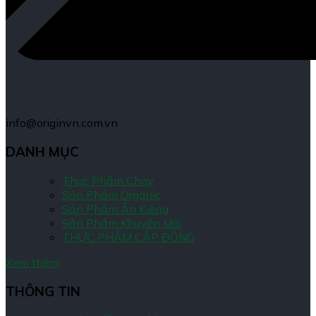
info@originvn.com.vn
DANH MỤC
Thực Phẩm Chay
Sản Phẩm Organic
Sản Phẩm Ăn Kiêng
Sản Phẩm Khuyến Mãi
THỰC PHẨM CẤP ĐÔNG
Xem thêm
THÔNG TIN