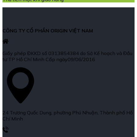
CÔNG TY CỔ PHẦN ORIGIN VIỆT NAM
Giấy phép ĐKKD số 0313854384 do Sở Kế hoạch và Đầu
tư TP Hồ Chí Minh Cấp ngày09/06/2016
24 Trương Quốc Dung, phường Phú Nhuận, Thành phố Hồ
Chí Minh