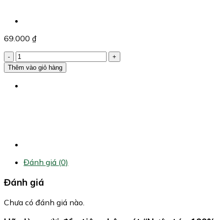
69.000
₫
Nước
táo
Thêm vào giỏ hàng
100%
Prima
1
lít
số
lượng
Đánh giá (0)
Đánh giá
Chưa có đánh giá nào.