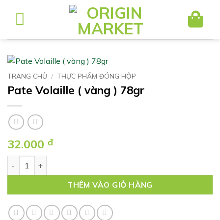
Bỏ
qua
nội
dung
TRANG CHỦ
/
THỰC PHẨM ĐÓNG HỘP
Pate Volaille ( vàng ) 78gr
32.000
đ
Pate Volaille ( vàng ) 78gr số lượng
THÊM VÀO GIỎ HÀNG