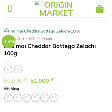
Bỏ
qua
nội
dung
TRANG CHỦ
/
BƠ - PHÔ MAI
-15%
Phô mai Cheddar Bottega Zelachi
100g
Giá
Giá
60.000
đ
51.000
đ
gốc
hiện
Hết hàng
là:
tại
60.000 ₫.
là:
51.000 ₫.