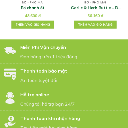
BƠ - PHÔ MAI
BƠ - PHÔ MAI
Bơ chanh ớt
Garlic & Herb Buttle – Bơ
tỏi thảo mộc 100G
48.600
đ
56.160
đ
THÊM VÀO GIỎ HÀNG
THÊM VÀO GIỎ HÀNG
Miễn Phí Vận chuyển
Đơn hàng trên 1 triệu đồng
Thanh toán bảo mật
An toàn tuyệt đối
Hỗ trợ online
Chúng tôi hỗ trợ bạn 24/7
Thanh toán khi nhận hàng
Thu tiền mặt khi giao hàng