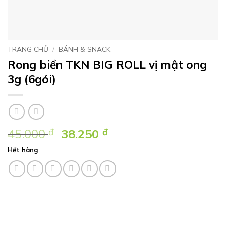
TRANG CHỦ
/
BÁNH & SNACK
Rong biển TKN BIG ROLL vị mật ong
3g (6gói)
Giá
Giá
45.000
đ
38.250
đ
gốc
hiện
Hết hàng
là:
tại
45.000 ₫.
là:
38.250 ₫.