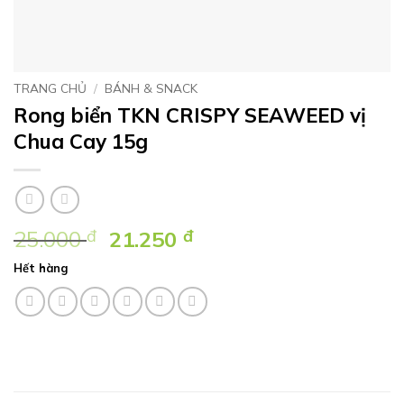
TRANG CHỦ
/
BÁNH & SNACK
Rong biển TKN CRISPY SEAWEED vị
Chua Cay 15g
Giá
Giá
25.000
đ
21.250
đ
gốc
hiện
Hết hàng
là:
tại
25.000 ₫.
là:
21.250 ₫.