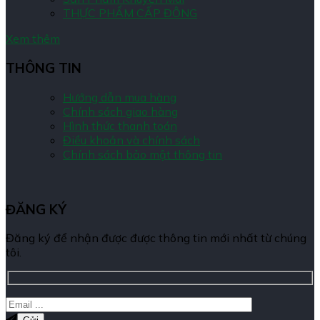
THỰC PHẨM CẤP ĐÔNG
Xem thêm
THÔNG TIN
Hướng dẫn mua hàng
Chính sách giao hàng
Hình thức thanh toán
Điều khoản và chính sách
Chính sách bảo mật thông tin
ĐĂNG KÝ
Đăng ký để nhận được được thông tin mới nhất từ chúng
tôi.