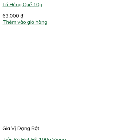
Lá Húng Quế 10g
63.000
₫
Thêm vào giỏ hàng
Gia Vị Dạng Bột
Tiêu Sọ Hạt Hũ 100g Vipep