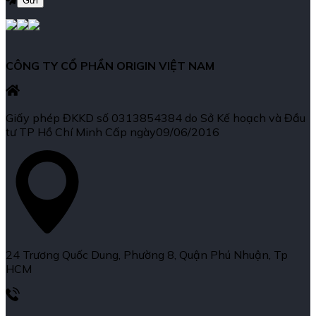
CÔNG TY CỔ PHẦN ORIGIN VIỆT NAM
Giấy phép ĐKKD số 0313854384 do Sở Kế hoạch và Đầu
tư TP Hồ Chí Minh Cấp ngày09/06/2016
24 Trương Quốc Dung, Phường 8, Quận Phú Nhuận, Tp
HCM