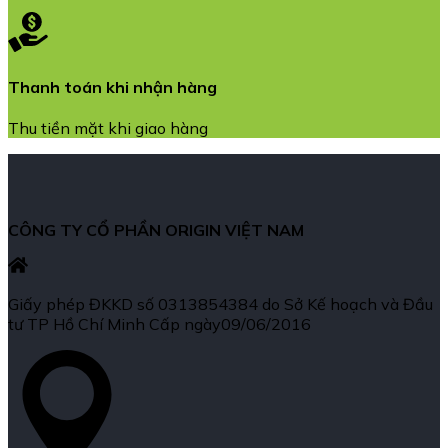
Thanh toán khi nhận hàng
Thu tiền mặt khi giao hàng
CÔNG TY CỔ PHẦN ORIGIN VIỆT NAM
Giấy phép ĐKKD số 0313854384 do Sở Kế hoạch và Đầu
tư TP Hồ Chí Minh Cấp ngày09/06/2016