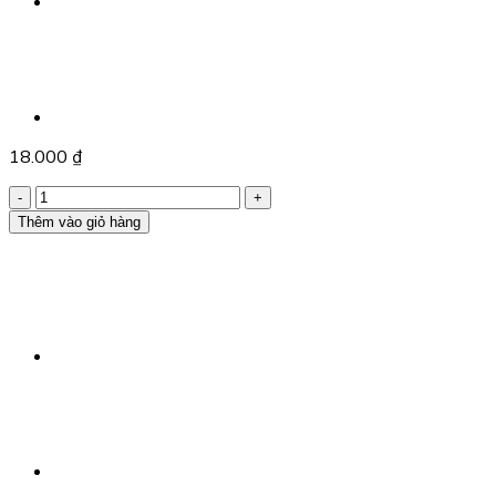
18.000
₫
Sả
Bột
Thêm vào giỏ hàng
40g
Vipep
số
lượng