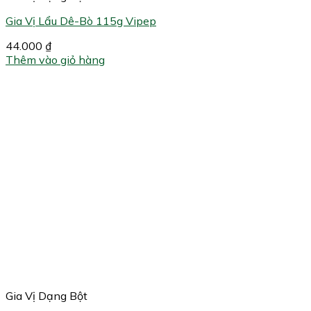
Gia Vị Lẩu Dê-Bò 115g Vipep
44.000
₫
Thêm vào giỏ hàng
Gia Vị Dạng Bột