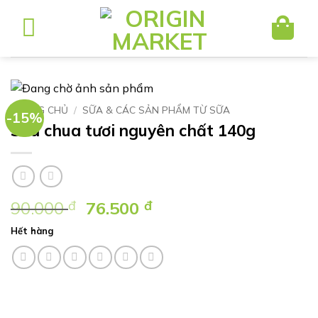
Bỏ
qua
nội
dung
TRANG CHỦ
/
SỮA & CÁC SẢN PHẨM TỪ SỮA
-15%
Sữa chua tươi nguyên chất 140g
Giá
Giá
90.000
đ
76.500
đ
gốc
hiện
Hết hàng
là:
tại
90.000 ₫.
là:
76.500 ₫.