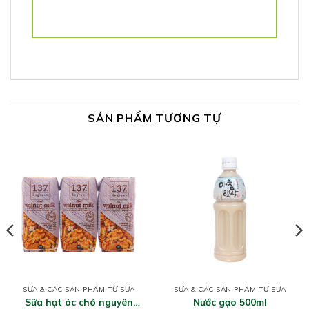
SẢN PHẨM TƯƠNG TỰ
SỮA & CÁC SẢN PHẨM TỪ SỮA
SỮA & CÁC SẢN PHẨM TỪ SỮA
Sữa hạt óc chó nguyên
Nước gạo 500ml