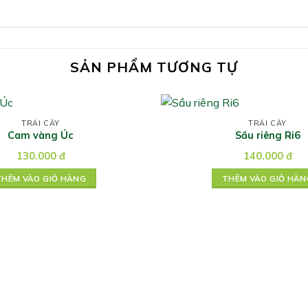
SẢN PHẨM TƯƠNG TỰ
TRÁI CÂY
TRÁI CÂY
Cam vàng Úc
Sầu riêng Ri6
130.000
đ
140.000
đ
THÊM VÀO GIỎ HÀNG
THÊM VÀO GIỎ HÀN