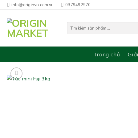
Bỏ
info@originvn.com.vn
0379492970
qua
nội
Tìm
dung
kiếm:
Trang chủ
Giớ