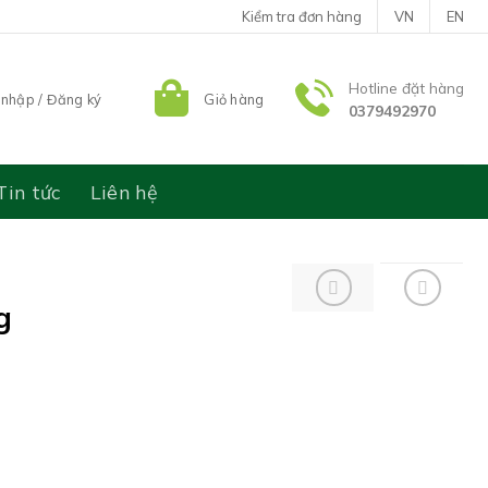
Kiểm tra đơn hàng
VN
EN
Hotline đặt hàng
nhập / Đăng ký
Giỏ hàng
0379492970
Tin tức
Liên hệ
g