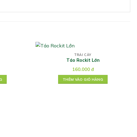
TRÁI CÂY
Táo Rockit Lớn
160.000
đ
G
THÊM VÀO GIỎ HÀNG