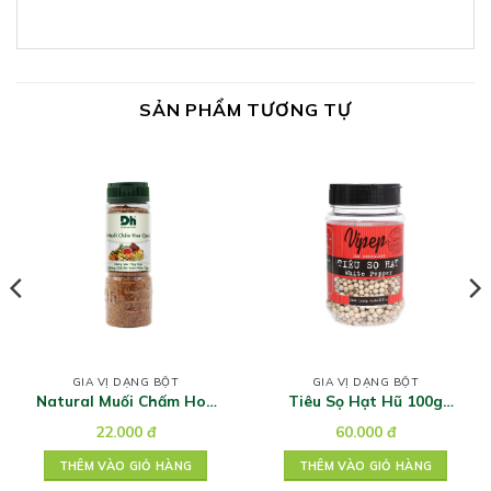
SẢN PHẨM TƯƠNG TỰ
GIA VỊ DẠNG BỘT
GIA VỊ DẠNG BỘT
Natural Muối Chấm Hoa
Tiêu Sọ Hạt Hũ 100g
Quả 110g
Vipep
22.000
đ
60.000
đ
THÊM VÀO GIỎ HÀNG
THÊM VÀO GIỎ HÀNG