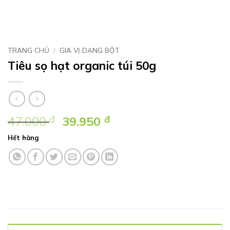
TRANG CHỦ
/
GIA VỊ DẠNG BỘT
Tiêu sọ hạt organic túi 50g
Giá
Giá
47.000
đ
39.950
đ
gốc
hiện
Hết hàng
là:
tại
47.000 ₫.
là:
39.950 ₫.